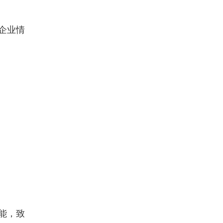
企业情
能，致